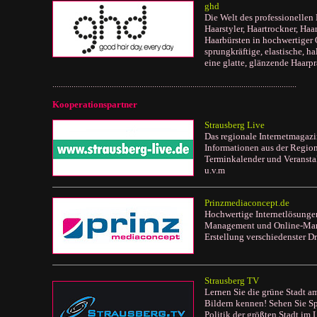
ghd
Die Welt des professionellen 
Haarstyler, Haartrockner, Ha
Haarbürsten in hochwertiger Q
sprungkräftige, elastische, h
eine glatte, glänzende Haarpr
...................................................................................................................
Kooperationspartner
Strausberg Live
Das regionale Internetmagazi
Informationen aus der Regio
Terminkalender und Veranstal
u.v.m
Prinzmediaconcept.de
Hochwertige Internetlösunge
Management und Online-Mark
Erstellung verschiedenster D
Strausberg TV
Lernen Sie die grüne Stadt a
Bildern kennen! Sehen Sie Sp
Politik der größten Stadt im