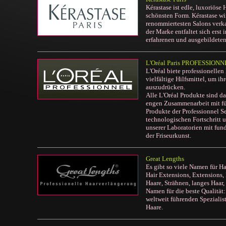
Kérastase ist edle, luxoriöse 
schönsten Form. Kérastase wi
renommiertesten Salons verka
der Marke entfaltet sich erst
erfahrenen und ausgebildeten 
L'Oréal Paris PROFESSION
L'Oréal biete professionellen
vielfältige Hilfsmittel, um ihr
auszudrücken.
Alle L'Oréal Produkte sind da
engen Zusammenarbeit mit fü
Produkte der Professionnel S
technologischen Fortschritt 
unserer Laboratorien mit fun
der Friseurkunst.
Great Lengths
Es gibt so viele Namen für H
Hair Extensions, Extensions,
Haare, Strähnen, langes Haar, 
Namen für die beste Qualität:
weltweit führenden Spezialist
Haare.