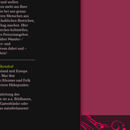
r und wollen
en mehr aus Ihrer
ie bei uns genau
netten Menschen aus
chaftlichen Bereichen,
lltag machen. Hier
iches kulturelles,
es Freizeitangebot.
über Wander- /
er- und
etwas dabei und –
lein!
ilkendorf
chland und Europa
. Mai ihre
in Klezmer und Folk
eitere Höhepunkte:
nleitung des
 sie u.a. Bildhauen,
e Gartenbänke oder
us naturbelassener