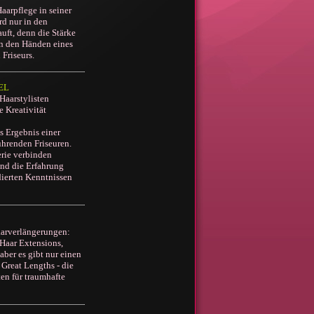
Haarpflege in seiner
rd nur in den
uft, denn die Stärke
 in den Händen eines
Friseurs.
NEL
 Haarstylisten
e Kreativität
s Ergebnis einer
hrenden Friseuren.
erie verbinden
und die Erfahrung
dierten Kenntnissen
aarverlängerungen:
 Haar Extensions,
aber es gibt nur einen
 Great Lengths - die
en für traumhafte