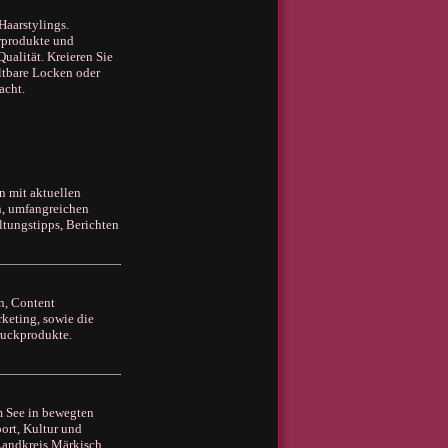
Haarstylings.
arprodukte und
ualität. Kreieren Sie
altbare Locken oder
acht.
n mit aktuellen
n, umfangreichen
tungstipps, Berichten
n, Content
eting, sowie die
ruckprodukte.
m See in bewegten
ort, Kultur und
 Landkreis Märkisch