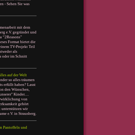
en - Sehen Sie was
enarbeit mit dem
erg e.V. gegründet und
ma “2Reasons”
ieses Format bietet die
einem TV-Projekt Teil
ntweder als
a oder im Schnitt
lles auf der Welt
nder so alles träumen
s erfüllt haben? Lasst
von den Wünschen,
nserer" Kinder.....
erwirklichung von
erksamkeit gehört
 unterstützen wir
me e.V. in Strausberg.
en Pantoffeln und