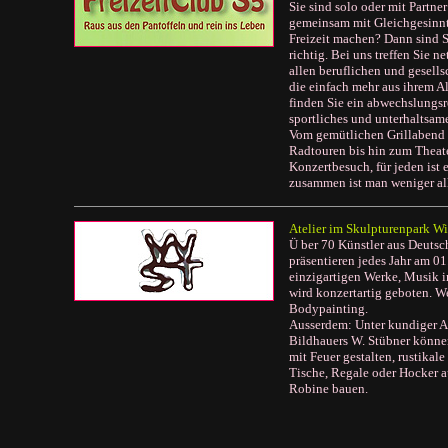
Sie sind solo oder mit Partne
gemeinsam mit Gleichgesinnt
Freizeit machen? Dann sind S
richtig. Bei uns treffen Sie 
allen beruflichen und gesells
die einfach mehr aus ihrem A
finden Sie ein abwechslungsre
sportliches und unterhaltsam
Vom gemütlichen Grillabend 
Radtouren bis hin zum Theat
Konzertbesuch, für jeden ist 
zusammen ist man weniger al
Atelier im Skulpturenpark W
Ü ber 70 Künstler aus Deuts
präsentieren jedes Jahr am 01
einzigartigen Werke, Musik 
wird konzertartig geboten. W
Bodypainting.
Ausserdem: Unter kundiger A
Bildhauers W. Stübner können
mit Feuer gestalten, rustikal
Tische, Regale oder Hocker a
Robine bauen.