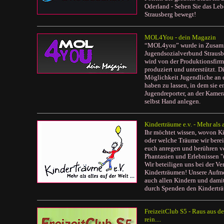
Oderland - Sehen Sie das Leb
Strausberg bewegt!
MOL4You - dein Magazin
“MOL4you” wurde in Zusamm
Jugendsozialverbund Strausb
wird von der Produktionsfir
produziert und unterstützt. D
Möglichkeit Jugendliche an 
haben zu lassen, in dem sie e
Jugendreporter, an der Kamer
selbst Hand anlegen.
Kinderträume e.v. - Mehr als a
Ihr möchtet wissen, wovon Ki
oder welche Träume wir bereit
euch anregen und berühren 
Phantasien und Erlebnissen "u
Wir beteiligen uns bei der V
Kinderträumen! Unsere Aufm
auch allen Kindern und damit
durch Spenden den Kinderträu
FreizeitClub S5 - Raus aus d
rein....